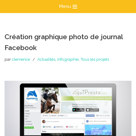
Menu
Aller
au
contenu
Création graphique photo de journal
Facebook
par
clemence
Actualités
,
infographie
,
Tous les projets